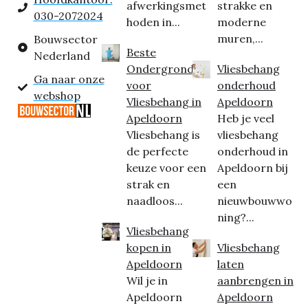
afwerkingsmet
strakke en
030-2072024
hoden in...
moderne
muren,...
Bouwsector
Beste
Nederland
Ondergrond
Vliesbehang
Ga naar onze
voor
onderhoud
webshop
Vliesbehang in
Apeldoorn
Apeldoorn
Heb je veel
Vliesbehang is
vliesbehang
de perfecte
onderhoud in
keuze voor een
Apeldoorn bij
strak en
een
naadloos...
nieuwbouwwo
ning?...
Vliesbehang
kopen in
Vliesbehang
Apeldoorn
laten
Wil je in
aanbrengen in
Apeldoorn
Apeldoorn