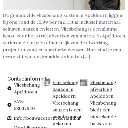
De gemiddelde vliesbehang kosten in Apeldoorn liggen
bij ons rond de 15,99 per m2. Dit is inclusief materiaal,
schuren, sauzen en kitten. Vliesbehang is een slimme
keuze voor het strak afwerken van muren. In Apeldoorn
variëren de prijzen afhankelijk van de afwerking,
projectomvang en specifieke wensen. Hier vind je een
overzicht van de gemiddelde kosten […]
Contactinformatie:
Vliesbehang
Vliesbehang
Vliesbehang
Sauzen in
afwerking
Apeldoorn
Apeldoorn
Apeldoorn
KVK:
Vliesbehang
Vliesbehang
58037640
sauzen is een
biedt een
van de meest
uitstekende
info@bouwsectornederland.nl
gekozen
basis voor
Hoofdkantoor: