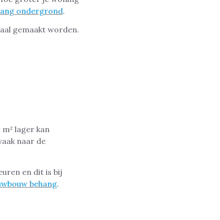
hang ondergrond
.
egaal gemaakt worden.
n
 m² lager kan
 vaak naar de
uren en dit is bij
euwbouw behang
.