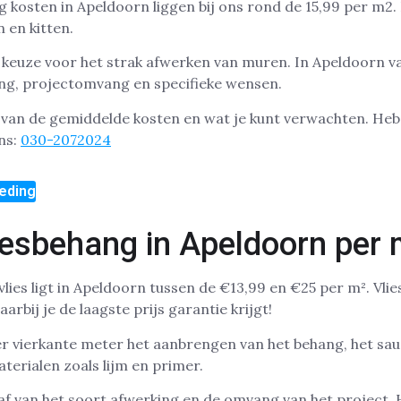
kosten in Apeldoorn liggen bij ons rond de 15,99 per m2. Di
 en kitten.
 keuze voor het strak afwerken van muren. In Apeldoorn va
ing, projectomvang en specifieke wensen.
t van de gemiddelde kosten en wat je kunt verwachten. He
ns:
030-2072024
eding
iesbehang in Apeldoorn per 
vlies ligt in Apeldoorn tussen de €13,99 en €25 per m². Vl
arbij je de laagste prijs garantie krijgt!
per vierkante meter het aanbrengen van het behang, het sau
terialen zoals lijm en primer.
af van het soort afwerking en de omvang van het project.