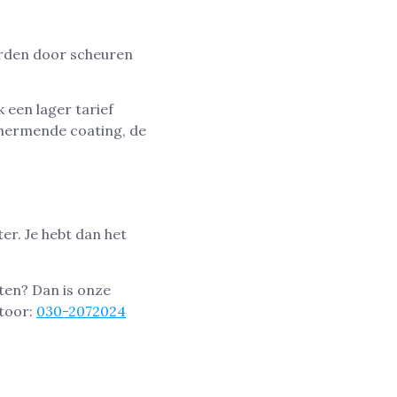
orden door scheuren
 een lager tarief
chermende coating, de
er. Je hebt dan het
ten? Dan is onze
ntoor:
030-2072024