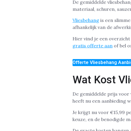
De gemiddelde vliesbehang 
materiaal, schuren, sauzen
Vliesbehang
is een slimme
afhankelijk van de afwerk
Hier vind je een overzich
gratis offerte aan
of bel o
Offerte Vliesbehang Aanbi
Wat Kost Vl
De gemiddelde prijs voor 
heeft nu een aanbieding wa
Je krijgt nu voor €15,99 
keuze, en de benodigde ma
De exacte kosten hangen 