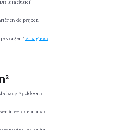
t is inclusief
riëren de prijzen
b je vragen?
Vraag een
m²
iesbehang Apeldoorn
sen in een kleur naar
 Hoe groter je woning