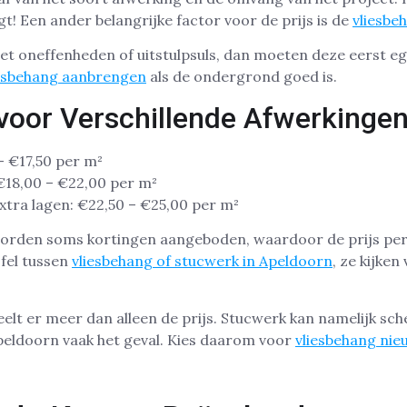
jgt! Een ander belangrijke factor voor de prijs is de
vliesbe
met oneffenheden of uitstulpsuls, dan moeten deze eerst 
iesbehang aanbrengen
als de ondergrond goed is.
e voor Verschillende Afwerkinge
– €17,50 per m²
: €18,00 – €22,00 per m²
tra lagen: €22,50 – €25,00 per m²
orden soms kortingen aangeboden, waardoor de prijs per
jfel tussen
vliesbehang of stucwerk in Apeldoorn
, ze kijken
eelt er meer dan alleen de prijs. Stucwerk kan namelijk sche
ldoorn vaak het geval. Kies daarom voor
vliesbehang ni