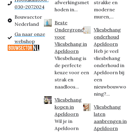
afwerkingsmet
strakke en
030-2072024
hoden in...
moderne
muren,...
Bouwsector
Beste
Nederland
Ondergrond
Vliesbehang
Ga naar onze
voor
onderhoud
webshop
Vliesbehang in
Apeldoorn
Apeldoorn
Heb je veel
Vliesbehang is
vliesbehang
de perfecte
onderhoud in
keuze voor een
Apeldoorn bij
strak en
een
naadloos...
nieuwbouwwo
ning?...
Vliesbehang
kopen in
Vliesbehang
Apeldoorn
laten
Wil je in
aanbrengen in
Apeldoorn
Apeldoorn