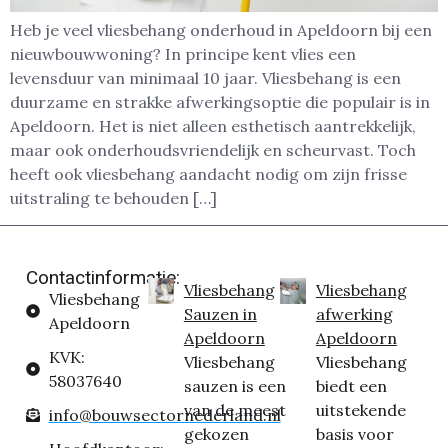
Heb je veel vliesbehang onderhoud in Apeldoorn bij een
nieuwbouwwoning? In principe kent vlies een
levensduur van minimaal 10 jaar. Vliesbehang is een
duurzame en strakke afwerkingsoptie die populair is in
Apeldoorn. Het is niet alleen esthetisch aantrekkelijk,
maar ook onderhoudsvriendelijk en scheurvast. Toch
heeft ook vliesbehang aandacht nodig om zijn frisse
uitstraling te behouden […]
Contactinformatie:
Vliesbehang
Vliesbehang
Vliesbehang
Sauzen in
afwerking
Apeldoorn
Apeldoorn
Apeldoorn
KVK:
Vliesbehang
Vliesbehang
58037640
sauzen is een
biedt een
van de meest
uitstekende
info@bouwsectornederland.nl
gekozen
basis voor