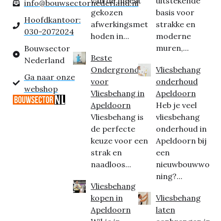
van de meest
uitstekende
info@bouwsectornederland.nl
gekozen
basis voor
Hoofdkantoor:
afwerkingsmet
strakke en
030-2072024
hoden in...
moderne
muren,...
Bouwsector
Beste
Nederland
Ondergrond
Vliesbehang
Ga naar onze
voor
onderhoud
webshop
Vliesbehang in
Apeldoorn
Apeldoorn
Heb je veel
Vliesbehang is
vliesbehang
de perfecte
onderhoud in
keuze voor een
Apeldoorn bij
strak en
een
naadloos...
nieuwbouwwo
ning?...
Vliesbehang
kopen in
Vliesbehang
Apeldoorn
laten