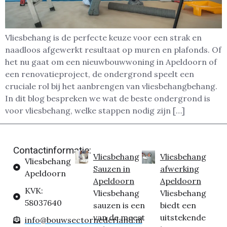
Vliesbehang is de perfecte keuze voor een strak en
naadloos afgewerkt resultaat op muren en plafonds. Of
het nu gaat om een nieuwbouwwoning in Apeldoorn of
een renovatieproject, de ondergrond speelt een
cruciale rol bij het aanbrengen van vliesbehangbehang.
In dit blog bespreken we wat de beste ondergrond is
voor vliesbehang, welke stappen nodig zijn […]
Contactinformatie:
Vliesbehang
Vliesbehang
Vliesbehang
Sauzen in
afwerking
Apeldoorn
Apeldoorn
Apeldoorn
KVK:
Vliesbehang
Vliesbehang
58037640
sauzen is een
biedt een
van de meest
uitstekende
info@bouwsectornederland.nl