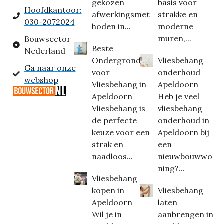
gekozen
basis voor
Hoofdkantoor:
afwerkingsmet
strakke en
030-2072024
hoden in...
moderne
muren,...
Bouwsector
Beste
Nederland
Ondergrond
Vliesbehang
Ga naar onze
voor
onderhoud
webshop
Vliesbehang in
Apeldoorn
Apeldoorn
Heb je veel
Vliesbehang is
vliesbehang
de perfecte
onderhoud in
keuze voor een
Apeldoorn bij
strak en
een
naadloos...
nieuwbouwwo
ning?...
Vliesbehang
kopen in
Vliesbehang
Apeldoorn
laten
Wil je in
aanbrengen in