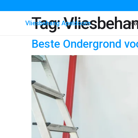
Tag:
Vliesbeha
Vliesbehang Apeldoorn
Ho
Beste Ondergrond voo